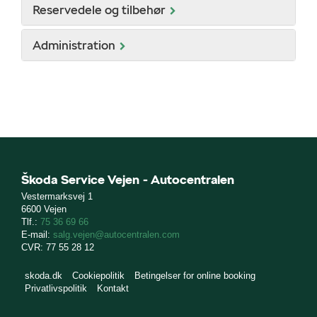
Reservedele og tilbehør
Administration
ge
Škoda Service Vejen - Autocentralen
Vestermarksvej 1
6600 Vejen
Tlf.:
75 36 69 66
E-mail:
salg.vejen@autocentralen.com
CVR: 77 55 28 12
skoda.dk
Cookiepolitik
Betingelser for online booking
Privatlivspolitik
Kontakt