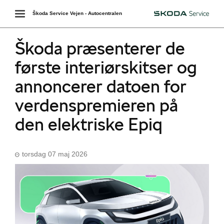
Toggle
Škoda Service Vejen - Autocentralen
Škoda
navigation
Škoda præsenterer de
første interiørskitser og
annoncerer datoen for
verdenspremieren på
den elektriske Epiq
torsdag 07 maj 2026
Škoda Danmarks