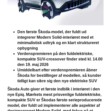
Den første Škoda-model, der fuldt ud
integrerer Modern Solid-interiøret med et
minimalistisk udtryk og en klart struktureret
opbygning
Verdenspremieren på den fuldelektriske,
kompakte SUV-crossover finder sted kl. 14.00
den 19. maj 2026
Umiddelbart efter verdenspremieren åbner
Škoda for bestillinger af modellen, så kunder
tidligt kan sikre sig den nye elektriske SUV
Škoda Auto giver et første indblik i interiøret i den
nye Epiq. Mærkets mest prisvenlige fuldelektriske,
kompakte SUV er Škodas første serieproducerede
model, der fuldt ud implementerer alle aspekter af
designsproget Modern Solid, med fokus på et