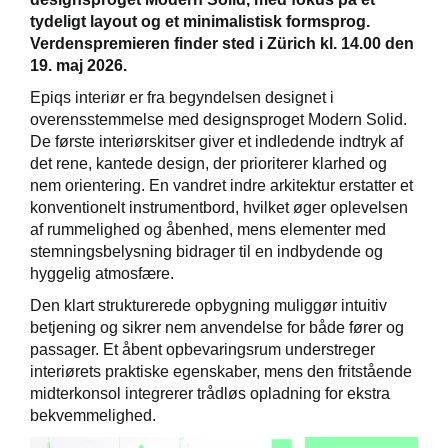
tydeligt layout og et minimalistisk formsprog.
Verdenspremieren finder sted i Zürich kl. 14.00 den
19. maj 2026.
Epiqs interiør er fra begyndelsen designet i
overensstemmelse med designsproget Modern Solid.
De første interiørskitser giver et indledende indtryk af
det rene, kantede design, der prioriterer klarhed og
nem orientering. En vandret indre arkitektur erstatter et
konventionelt instrumentbord, hvilket øger oplevelsen
af rummelighed og åbenhed, mens elementer med
stemningsbelysning bidrager til en indbydende og
hyggelig atmosfære.
Den klart strukturerede opbygning muliggør intuitiv
betjening og sikrer nem anvendelse for både fører og
passager. Et åbent opbevaringsrum understreger
interiørets praktiske egenskaber, mens den fritstående
midterkonsol integrerer trådløs opladning for ekstra
bekvemmelighed.