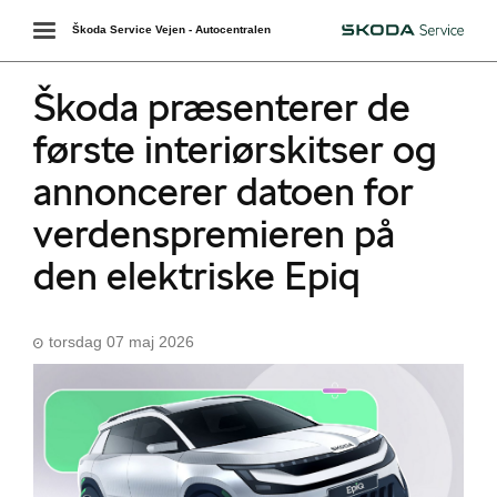
Toggle
Škoda Service Vejen - Autocentralen
Škoda
navigation
Škoda præsenterer de
første interiørskitser og
annoncerer datoen for
verdenspremieren på
den elektriske Epiq
torsdag 07 maj 2026
Škoda Danmarks