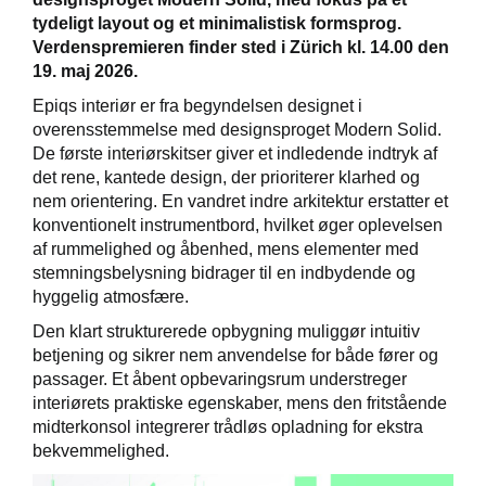
tydeligt layout og et minimalistisk formsprog.
Verdenspremieren finder sted i Zürich kl. 14.00 den
19. maj 2026.
Epiqs interiør er fra begyndelsen designet i
overensstemmelse med designsproget Modern Solid.
De første interiørskitser giver et indledende indtryk af
det rene, kantede design, der prioriterer klarhed og
nem orientering. En vandret indre arkitektur erstatter et
konventionelt instrumentbord, hvilket øger oplevelsen
af rummelighed og åbenhed, mens elementer med
stemningsbelysning bidrager til en indbydende og
hyggelig atmosfære.
Den klart strukturerede opbygning muliggør intuitiv
betjening og sikrer nem anvendelse for både fører og
passager. Et åbent opbevaringsrum understreger
interiørets praktiske egenskaber, mens den fritstående
midterkonsol integrerer trådløs opladning for ekstra
bekvemmelighed.