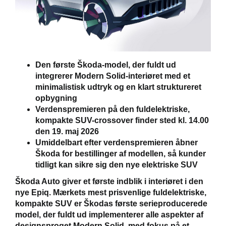
Den første Škoda-model, der fuldt ud
integrerer Modern Solid-interiøret med et
minimalistisk udtryk og en klart struktureret
opbygning
Verdenspremieren på den fuldelektriske,
kompakte SUV-crossover finder sted kl. 14.00
den 19. maj 2026
Umiddelbart efter verdenspremieren åbner
Škoda for bestillinger af modellen, så kunder
tidligt kan sikre sig den nye elektriske SUV
Škoda Auto giver et første indblik i interiøret i den
nye Epiq. Mærkets mest prisvenlige fuldelektriske,
kompakte SUV er Škodas første serieproducerede
model, der fuldt ud implementerer alle aspekter af
designsproget Modern Solid, med fokus på et